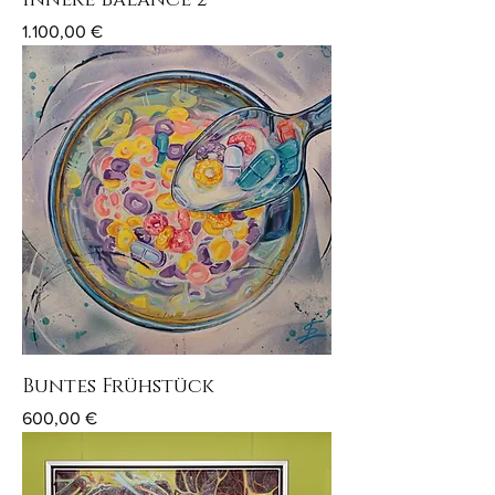
Innere Balance 2
Preis
1.100,00 €
Buntes Frühstück
Preis
600,00 €